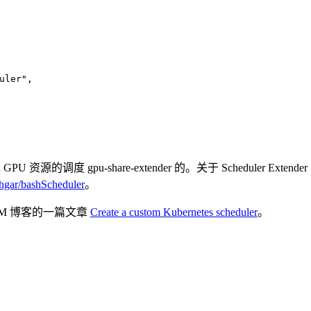
uler"
,
资源的调度 gpu-share-extender 的。关于 Scheduler Ex
thgar/bashScheduler
。
 IBM 博客的一篇文章
Create a custom Kubernetes scheduler
。