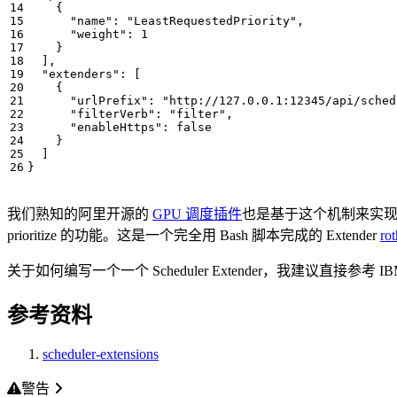
{
"name"
:
"LeastRequestedPriority"
,
"weight"
:
1
}
],
"extenders"
:
[
{
"urlPrefix"
:
"http://127.0.0.1:12345/api/sched
"filterVerb"
:
"filter"
,
"enableHttps"
:
false
}
]
}
我们熟知的阿里开源的
GPU 调度插件
也是基于这个机制来实现 GPU 
prioritize 的功能。这是一个完全用 Bash 脚本完成的 Extender
ro
关于如何编写一个一个 Scheduler Extender，我建议直接参考
参考资料
scheduler-extensions
警告