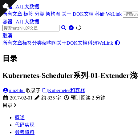
容器 | AI | 大数据
所有文章
标签
分类
架构图
关于
DOK文档
科研
WeLink
容器 | AI | 大数据
取消
所有文章
标签
分类
架构图
关于
DOK文档
科研
WeLink
目录
Kubernetes-Scheduler系列-01-Extender
runzhliu
收录于
Kubernetes和容器
2017-02-01
约 835 字
预计阅读 2 分钟
目录
概述
代码实现
参考资料