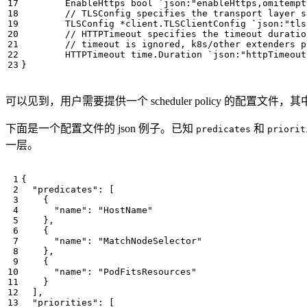
EnableHttps
bool
`json:"enableHttps,omitempt
TLSConfig
*
client
.
TLSClientConfig
`json:"tls
HTTPTimeout
time
.
Duration
`json:"httpTimeout
}
可以见到，用户需要提供一个 scheduler policy 的配置文件，其中包括了 E
下面是一个配置文件的 json 例子。已知
和
predicates
priorit
一层。
{
"predicates"
:
[
{
"name"
:
"HostName"
},
{
"name"
:
"MatchNodeSelector"
},
{
"name"
:
"PodFitsResources"
}
],
"priorities"
:
[